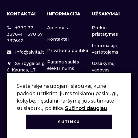
KONTAKTAI
INFORMACIJA
UŽSAKYMAI
+370 37
Apie mus
Prekių
337641, +370 37
pristatymas
Kontaktai
337642
Informacija
Privatumo politika
info@aivita.lt
vartotojams
Parama saulės
Svirbygalos g.
Užsakymų
elektrinėms
6, Kaunas, LT-
vadovas
46281
Patalpų nuoma
Svetainėje naudojami slapukai, kurie
padeda užtikrinti jums teikiamų paslaugų
kokybę. Tęsdami naršymą, jūs sutinkate
su slapukų politika.
Sužinoti daugiau
SUTINKU