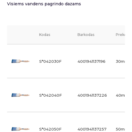
Visiems vandens pagrindo dazams
Kodas
Barkodas
Prekės v
S*042030F
4001941137196
30mm
S*042040F
4001941137226
40mm
S*042050F
4001941137257
50mm