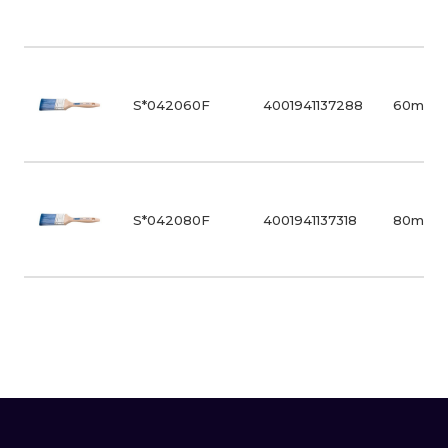
S*042060F
4001941137288
60mm
S*042080F
4001941137318
80mm