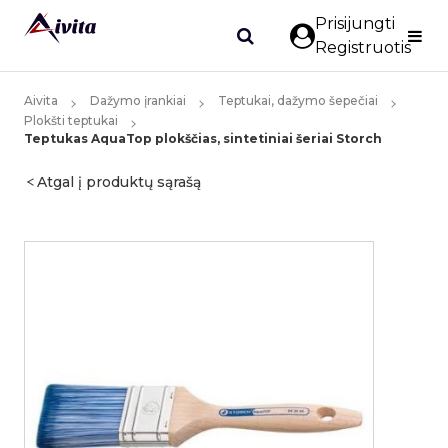
Prisijungti
Registruotis
Aivita
Dažymo įrankiai
Teptukai, dažymo šepečiai
Plokšti teptukai
Teptukas AquaTop plokščias, sintetiniai šeriai Storch
Atgal į produktų sąrašą