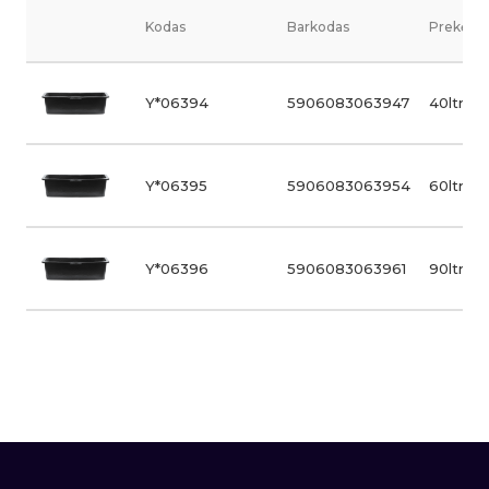
Kodas
Barkodas
Prekės v
Y*06394
5906083063947
40ltr.
Y*06395
5906083063954
60ltr.
Y*06396
5906083063961
90ltr.