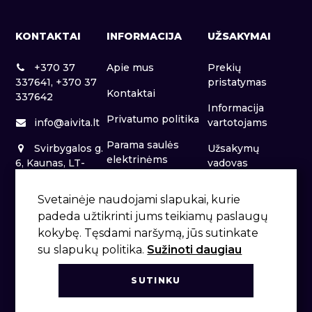
KONTAKTAI
INFORMACIJA
UŽSAKYMAI
+370 37
Apie mus
Prekių
337641, +370 37
pristatymas
Kontaktai
337642
Informacija
Privatumo politika
info@aivita.lt
vartotojams
Parama saulės
Svirbygalos g.
Užsakymų
elektrinėms
6, Kaunas, LT-
vadovas
46281
Patalpų nuoma
Svetainėje naudojami slapukai, kurie
padeda užtikrinti jums teikiamų paslaugų
kokybę. Tęsdami naršymą, jūs sutinkate
su slapukų politika.
Sužinoti daugiau
SUTINKU