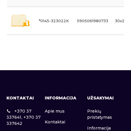
*0145-323022K
5905061980733
30x22 
KONTAKTAI
INFORMACIJA
UŽSAKYMAI
+370 37
Apie mus
Prekių
337641, +370 37
pristatymas
Kontaktai
337642
Informacija