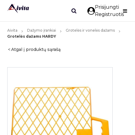
Prisijungti
Registruotis
Aivita
Dažymo įrankiai
Grotelės ir vonelės dažams
Grotelės dažams HARDY
Atgal į produktų sąrašą