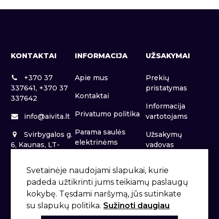
KONTAKTAI
INFORMACIJA
UŽSAKYMAI
+370 37
Apie mus
Prekių
337641, +370 37
pristatymas
Kontaktai
337642
Informacija
Privatumo politika
info@aivita.lt
vartotojams
Parama saulės
Svirbygalos g.
Užsakymų
elektrinėms
6, Kaunas, LT-
vadovas
46281
Patalpų nuoma
Svetainėje naudojami slapukai, kurie
padeda užtikrinti jums teikiamų paslaugų
kokybę. Tęsdami naršymą, jūs sutinkate
su slapukų politika.
Sužinoti daugiau