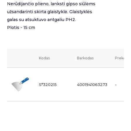
Nerūdijančio plieno, lanksti gipso siūlėms
užsandarinti skirta glaistyklė. Glaistyklės
galas su atsuktuvo antgaliu PH2.
Plotis - 15 cm
Kodas
Barkodas
Prekės v
S*320215
4001941063273
-