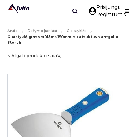
Prisijungti
Registruotis
Aivita
Dažymo įrankiai
Glaistyklės
Glaistyklė gipso siūlėms 150mm, su atsuktuvo antgaliu
Storch
Atgal į produktų sąrašą