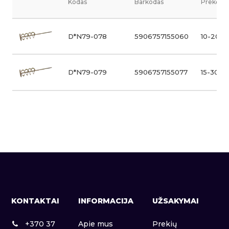
Kodas
Barkodas
Prekės v
D*N79-078
5906757155060
10-20 k
D*N79-079
5906757155077
15-30 k
KONTAKTAI
INFORMACIJA
UŽSAKYMAI
+370 37
Apie mus
Prekių