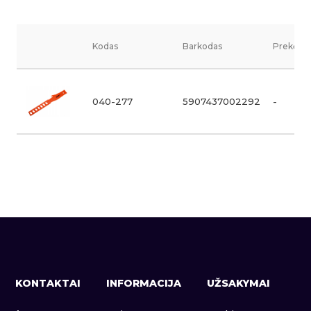
Kodas
Barkodas
Prekės v
040-277
5907437002292
-
KONTAKTAI
INFORMACIJA
UŽSAKYMAI