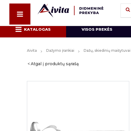
KATALOGAS
VISOS PREKĖS
Aivita
Dažymo įrankiai
Dažų, skiedinių maišytuvai
Atgal į produktų sąrašą