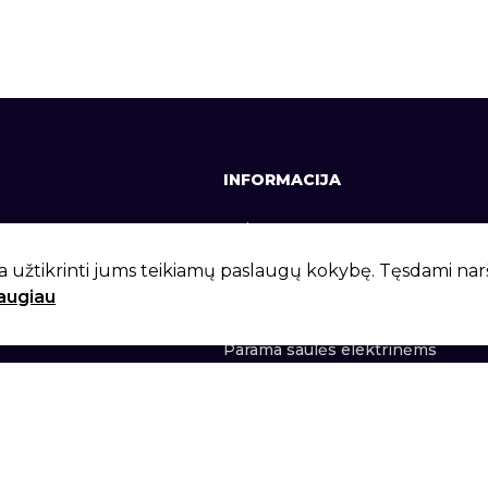
INFORMACIJA
641, +370 37 337642
Apie mus
lt
Kontaktai
a užtikrinti jums teikiamų paslaugų kokybę. Tęsdami na
daugiau
 g. 6, Kaunas, LT-46281
Privatumo politika
Parama saulės elektrinėms
lt 2026