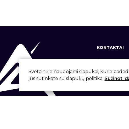
KONTAKTAI
+370 37 337
info@aivita.
Svetainėje naudojami slapukai, kurie paded
jūs sutinkate su slapukų politika.
Sužinoti 
Svirbygalos
Sukūrė: Artme.