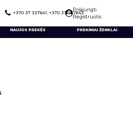
Prisijungti
+370 37 337641, +370 37 337642
Registruotis
NAUJOS PREKĖS
PREKINIAI ŽENKLAI
s