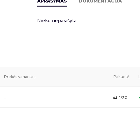
APRAŠYMAS
DOKUMENTACIJA
Nieko neparašyta.
Prekės variantas
Pakuotė
-
1/30