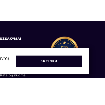
UŽSAKYMAI
Prekių pristatymas
Informacija vartotojams
ršymą,
SUTINKU
Užsakymų vadovas
Patalpų nuoma