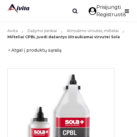
Prisijungti
Registruotis
Aivita
Dažymo įrankiai
Atmušimo virvutės, milteliai
Milteliai CPBL juodi dažantys ištraukiamai virvutei Sola
Atgal į produktų sąrašą