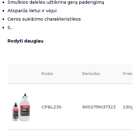
Smulkios dalelės užtikrina gerą padengimą
Atsparūs lietui ir vėjui
Geros sukibimo charakteristikos
S...
Rodyti daugiau
Kodas
Barkodas
Prekės v
CPBL230
9002719037323
230g