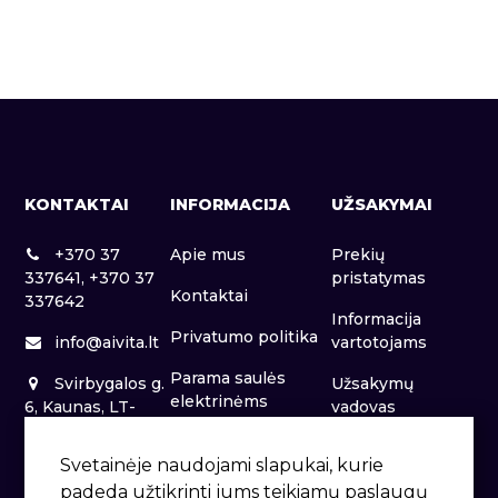
KONTAKTAI
INFORMACIJA
UŽSAKYMAI
+370 37
Apie mus
Prekių
337641, +370 37
pristatymas
Kontaktai
337642
Informacija
Privatumo politika
info@aivita.lt
vartotojams
Parama saulės
Svirbygalos g.
Užsakymų
elektrinėms
6, Kaunas, LT-
vadovas
46281
Patalpų nuoma
Svetainėje naudojami slapukai, kurie
padeda užtikrinti jums teikiamų paslaugų