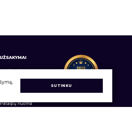
UŽSAKYMAI
Prekių pristatymas
Informacija vartotojams
ršymą,
SUTINKU
Užsakymų vadovas
Patalpų nuoma