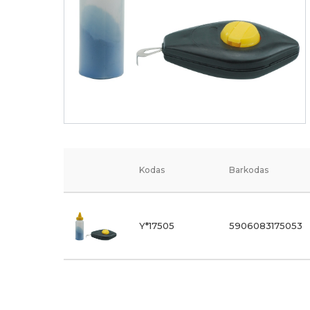
Kodas
Barkodas
Y*17505
5906083175053