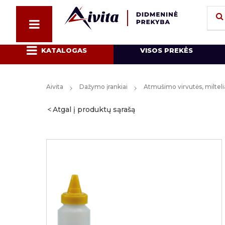
KATALOGAS
VISOS PREKĖS
Aivita
Dažymo įrankiai
Atmušimo virvutės, milteli
Atgal į produktų sąrašą