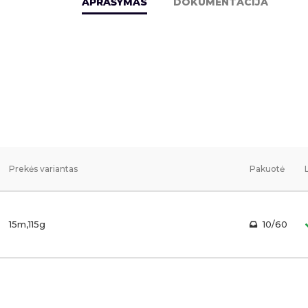
APRAŠYMAS
DOKUMENTACIJA
Prekės variantas
Pakuotė
15m,115g
10/60