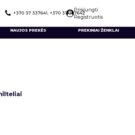
Prisijungti
+370 37 337641, +370 37 337642
Registruotis
NAUJOS PREKĖS
PREKINIAI ŽENKLAI
ilteliai