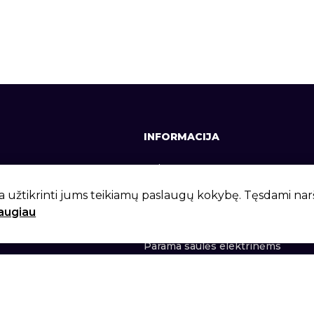
INFORMACIJA
641, +370 37 337642
Apie mus
lt
Kontaktai
a užtikrinti jums teikiamų paslaugų kokybę. Tęsdami na
daugiau
 g. 6, Kaunas, LT-46281
Privatumo politika
Parama saulės elektrinėms
lt 2026