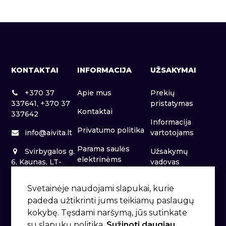
KONTAKTAI
INFORMACIJA
UŽSAKYMAI
+370 37
Apie mus
Prekių
337641, +370 37
pristatymas
Kontaktai
337642
Informacija
Privatumo politika
info@aivita.lt
vartotojams
Parama saulės
Svirbygalos g.
Užsakymų
elektrinėms
6, Kaunas, LT-
vadovas
46281
Patalpų nuoma
Svetainėje naudojami slapukai, kurie
padeda užtikrinti jums teikiamų paslaugų
kokybę. Tęsdami naršymą, jūs sutinkate
su slapukų politika.
Sužinoti daugiau