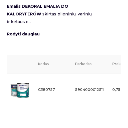
Emalis DEKORAL EMALIA DO
KALORYFERÓW
skirtas plieninių, varinių
ir ketaus e...
Rodyti daugiau
Kodas
Barkodas
Prekės v
C380757
5904000012511
0,75 l