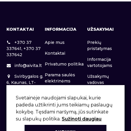
KONTAKTAI
INFORMACIJA
UŽSAKYMAI
+370 37
Apie mus
Prekių
337641, +370 37
pristatymas
Kontaktai
337642
Informacija
Privatumo politika
info@aivita.lt
vartotojams
Parama saulės
Svirbygalos g.
Užsakymų
elektrinėms
6, Kaunas, LT-
vadovas
46281
Patalpų nuoma
Svetainėje naudojami slapukai, kurie
padeda užtikrinti jums teikiamų paslaugų
kokybę. Tęsdami naršymą, jūs sutinkate
su slapukų politika.
Sužinoti daugiau