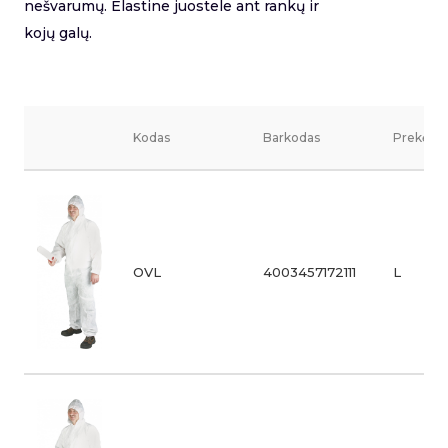
nešvarumų. Elastine juostele ant rankų ir
kojų galų.
Kodas
Barkodas
Prekės v
OVL
4003457172111
L