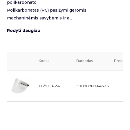
polikarbonato
Polikarbonatas (PC) pasižymi geromis
mechaninėmis savybėmis ir a...
Rodyti daugiau
Kodas
Barkodas
Prekės v
EG*OTP2A
5907078944326