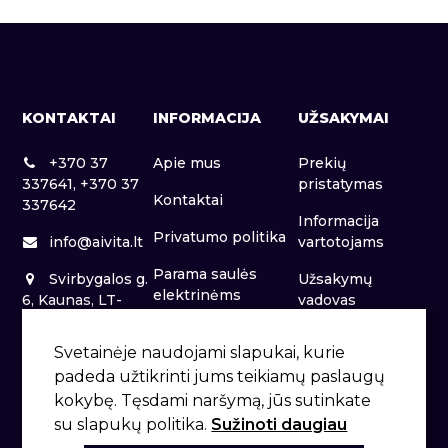
KONTAKTAI
INFORMACIJA
UŽSAKYMAI
+370 37
Apie mus
Prekių
337641, +370 37
pristatymas
Kontaktai
337642
Informacija
Privatumo politika
info@aivita.lt
vartotojams
Parama saulės
Svirbygalos g.
Užsakymų
elektrinėms
6, Kaunas, LT-
vadovas
46281
Patalpų nuoma
Svetainėje naudojami slapukai, kurie
padeda užtikrinti jums teikiamų paslaugų
kokybę. Tęsdami naršymą, jūs sutinkate
su slapukų politika.
Sužinoti daugiau