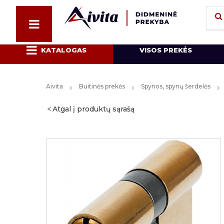
KATALOGAS
VISOS PREKĖS
Aivita
Buitinės prekės
Spynos, spynų šerdelės
Atgal į produktų sąrašą