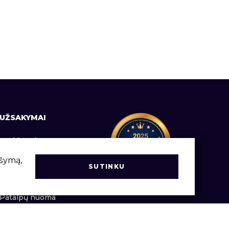
UŽSAKYMAI
Prekių pristatymas
Informacija vartotojams
ršymą,
SUTINKU
Užsakymų vadovas
Patalpų nuoma