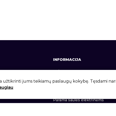
INFORMACIJA
641, +370 37 337642
Apie mus
lt
Kontaktai
a užtikrinti jums teikiamų paslaugų kokybę. Tęsdami na
daugiau
 g. 6, Kaunas, LT-46281
Privatumo politika
Parama saulės elektrinėms