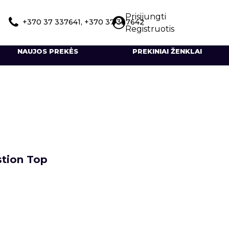
Prisijungti
+370 37 337641, +370 37 337642
Registruotis
NAUJOS PREKĖS
PREKINIAI ŽENKLAI
stion Top