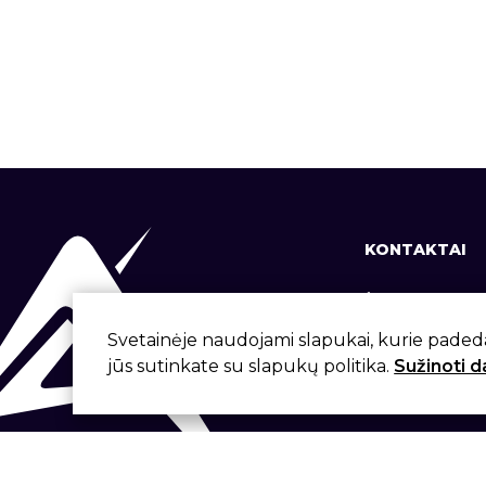
KONTAKTAI
+370 37 337
info@aivita.
Svetainėje naudojami slapukai, kurie paded
jūs sutinkate su slapukų politika.
Sužinoti 
Svirbygalos