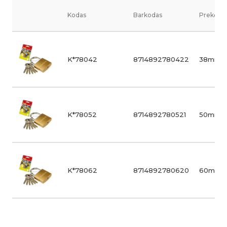
Kodas
Barkodas
Prekės v
K*78042
8714892780422
38mm
K*78052
8714892780521
50mm
K*78062
8714892780620
60mm