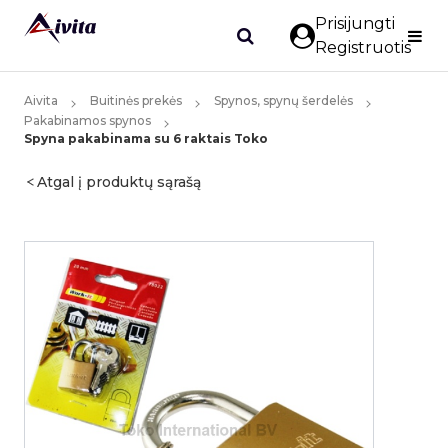
Prisijungti
Registruotis
Aivita
Buitinės prekės
Spynos, spynų šerdelės
Pakabinamos spynos
Spyna pakabinama su 6 raktais Toko
Atgal į produktų sąrašą