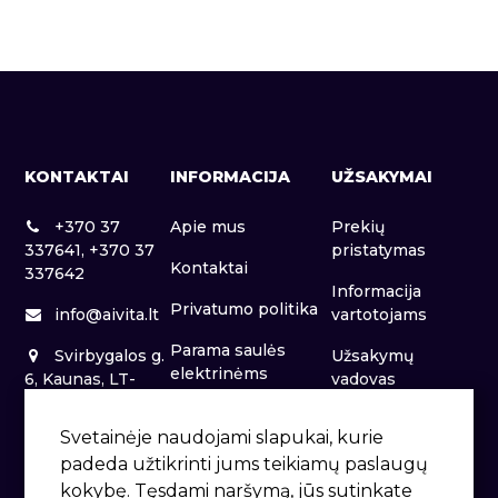
KONTAKTAI
INFORMACIJA
UŽSAKYMAI
+370 37
Apie mus
Prekių
337641, +370 37
pristatymas
Kontaktai
337642
Informacija
Privatumo politika
info@aivita.lt
vartotojams
Parama saulės
Svirbygalos g.
Užsakymų
elektrinėms
6, Kaunas, LT-
vadovas
46281
Patalpų nuoma
Svetainėje naudojami slapukai, kurie
padeda užtikrinti jums teikiamų paslaugų
kokybę. Tęsdami naršymą, jūs sutinkate