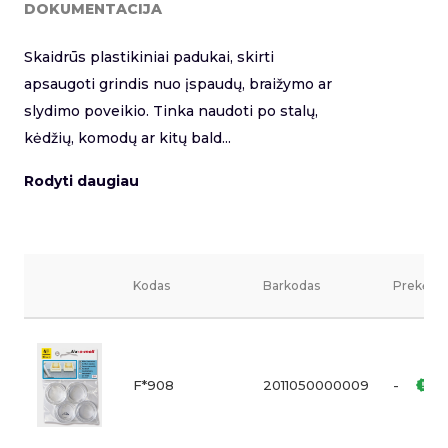
DOKUMENTACIJA
Skaidrūs plastikiniai padukai, skirti
apsaugoti grindis nuo įspaudų, braižymo ar
slydimo poveikio. Tinka naudoti po stalų,
kėdžių, komodų ar kitų bald...
Rodyti daugiau
Kodas
Barkodas
Prekės v
F*908
2011050000009
-