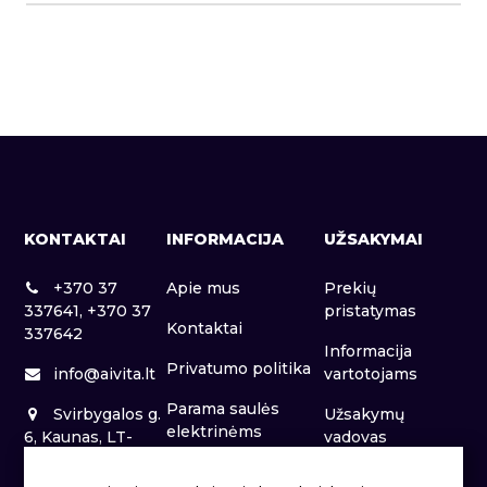
KONTAKTAI
INFORMACIJA
UŽSAKYMAI
+370 37
Apie mus
Prekių
337641, +370 37
pristatymas
Kontaktai
337642
Informacija
Privatumo politika
info@aivita.lt
vartotojams
Parama saulės
Svirbygalos g.
Užsakymų
elektrinėms
6, Kaunas, LT-
vadovas
46281
Patalpų nuoma