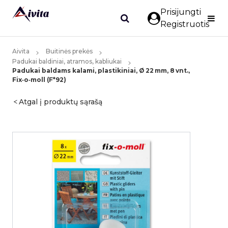
Prisijungti
Registruotis
Aivita
Buitinės prekės
Padukai baldiniai, atramos, kabliukai
Padukai baldams kalami, plastikiniai, Ø 22 mm, 8 vnt.,
Fix‑o‑moll (F*92)
Atgal į produktų sąrašą