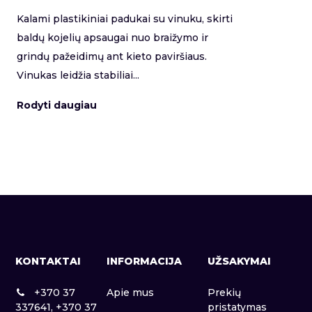
Kalami plastikiniai padukai su vinuku, skirti
baldų kojelių apsaugai nuo braižymo ir
grindų pažeidimų ant kieto paviršiaus.
Vinukas leidžia stabiliai...
Rodyti daugiau
KONTAKTAI
INFORMACIJA
UŽSAKYMAI
+370 37
Apie mus
Prekių
337641, +370 37
pristatymas