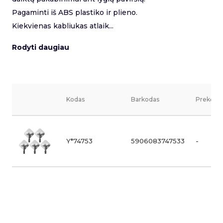
Pagaminti iš ABS plastiko ir plieno.
Kiekvienas kabliukas atlaik...
Rodyti daugiau
Kodas
Barkodas
Prekės v
Y*74753
5906083747533
-