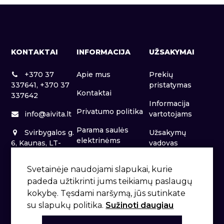
KONTAKTAI
INFORMACIJA
UŽSAKYMAI
+370 37
Apie mus
Prekių
337641, +370 37
pristatymas
Kontaktai
337642
Informacija
Privatumo politika
info@aivita.lt
vartotojams
Parama saulės
Svirbygalos g.
Užsakymų
elektrinėms
6, Kaunas, LT-
vadovas
46281
Patalpų nuoma
Svetainėje naudojami slapukai, kurie
padeda užtikrinti jums teikiamų paslaugų
kokybę. Tęsdami naršymą, jūs sutinkate
su slapukų politika.
Sužinoti daugiau