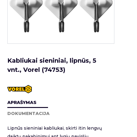
Kabliukai sieniniai, lipnūs, 5
vnt., Vorel (74753)
APRAŠYMAS
DOKUMENTACIJA
Lipnūs sieniniai kabliukai, skirti itin lengvų
daiktų pakabinimui ant lygių paviršių.